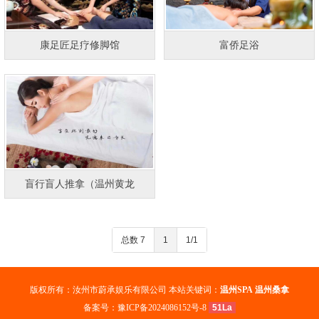
康足匠足疗修脚馆
富侨足浴
盲行盲人推拿（温州黄龙
总数 7
1
1/1
版权所有：汝州市蔚承娱乐有限公司 本站关键词：
温州SPA
温州桑拿
备案号：
豫ICP备2024086152号-8
51La