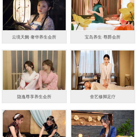
云境天阙·奢华养生会所
宝岛养生·尊爵会所
隐逸尊享养生会所
舍艺修脚足疗